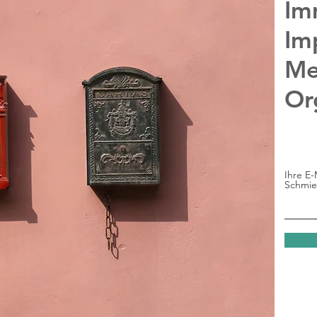
Im
Im
Me
Or
Ihre E-
Schmie