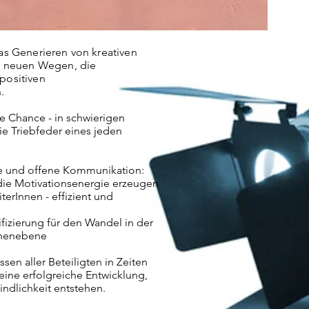
as Generieren von kreativen
d neuen Wegen, die
positiven
.
te Chance - in schwierigen
die Triebfeder eines jeden
re und offene Kommunikation:
 die Motivationsenergie erzeugen
terInnen - effizient und
ifizierung für den Wandel in der
nnenebene
sen aller Beteiligten in Zeiten
 eine erfolgreiche Entwicklung,
indlichkeit entstehen.